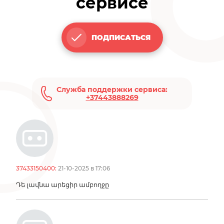
сервисе
ПОДПИСАТЬСЯ
Служба поддержки сервиса:
+37443888269
37433150400:
21-10-2025 в 17:06
Դե լավնա արեցիր ամբողջը