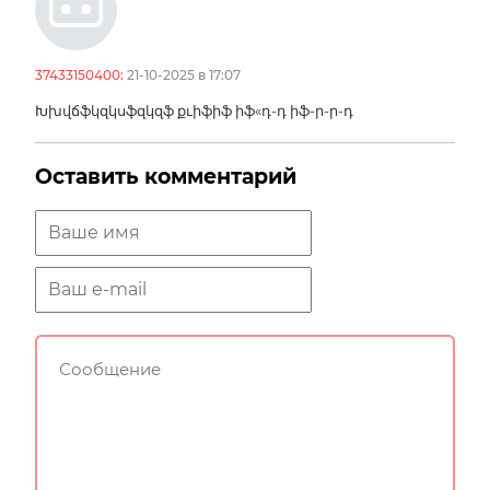
37433150400:
21-10-2025 в 17:07
Խխվճֆկզկսֆզկզֆ քւիֆիֆ իֆ«դ-դ իֆ-ր-ր-դ
Оставить комментарий