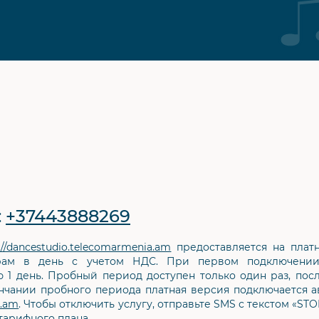
:
+37443888269
://dancestudio.telecomarmenia.am
предоставляется на платн
драм в день с учетом НДС. При первом подключении
1 день. Пробный период доступен только один раз, пос
нчании пробного периода платная версия подключается а
a.am
. Чтобы отключить услугу, отправьте SMS с текстом «ST
тарифного плана.