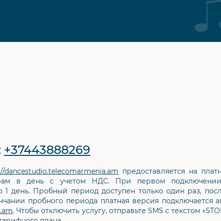
:
+37443888269
://dancestudio.telecomarmenia.am
предоставляется на платн
драм в день с учетом НДС. При первом подключении
1 день. Пробный период доступен только один раз, пос
нчании пробного периода платная версия подключается а
a.am
. Чтобы отключить услугу, отправьте SMS с текстом «ST
тарифного плана.