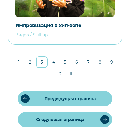
Импровизация в хип-хопе
Видео / Skill up
1
2
3
4
5
6
7
8
9
10
11
Предыдущая страница
Следующая страница